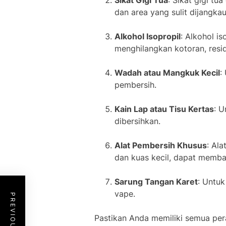
Sikat Gigi Tua
: Sikat gigi t
dan area yang sulit dijangkau
Alkohol Isopropil
: Alkohol i
menghilangkan kotoran, resid
Wadah atau Mangkuk Kecil
:
pembersih.
Kain Lap atau Tisu Kertas
: 
dibersihkan.
Alat Pembersih Khusus
: Al
dan kuas kecil, dapat memba
Sarung Tangan Karet
: Untu
vape.
Pastikan Anda memiliki semua per