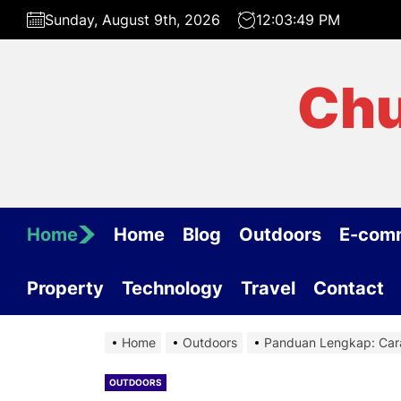
Skip
Sunday, August 9th, 2026
12:03:50 PM
to
the
content
Chu
Home
Home
Blog
Outdoors
E-com
Property
Technology
Travel
Contact
Home
Outdoors
Panduan Lengkap: Car
OUTDOORS