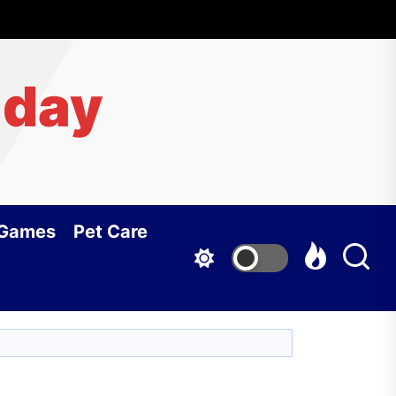
aday
 Games
Pet Care