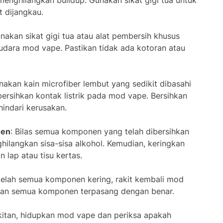
menghilangkan buildup. Gunakan sikat gigi tua untuk
t dijangkau.
unakan sikat gigi tua atau alat pembersih khusus
dara mod vape. Pastikan tidak ada kotoran atau
nakan kain microfiber lembut yang sedikit dibasahi
ersihkan kontak listrik pada mod vape. Bersihkan
indari kerusakan.
nen
: Bilas semua komponen yang telah dibersihkan
hilangkan sisa-sisa alkohol. Kemudian, keringkan
lap atau tisu kertas.
telah semua komponen kering, rakit kembali mod
ikan semua komponen terpasang dengan benar.
akitan, hidupkan mod vape dan periksa apakah