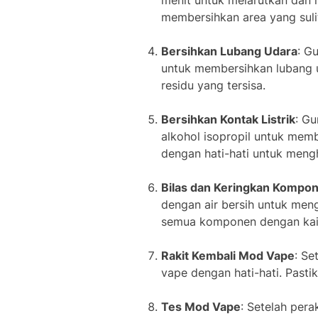
menit untuk melarutkan dan 
membersihkan area yang suli
Bersihkan Lubang Udara
: G
untuk membersihkan lubang u
residu yang tersisa.
Bersihkan Kontak Listrik
: Gu
alkohol isopropil untuk memb
dengan hati-hati untuk mengh
Bilas dan Keringkan Kompo
dengan air bersih untuk meng
semua komponen dengan kain 
Rakit Kembali Mod Vape
: Se
vape dengan hati-hati. Past
Tes Mod Vape
: Setelah per