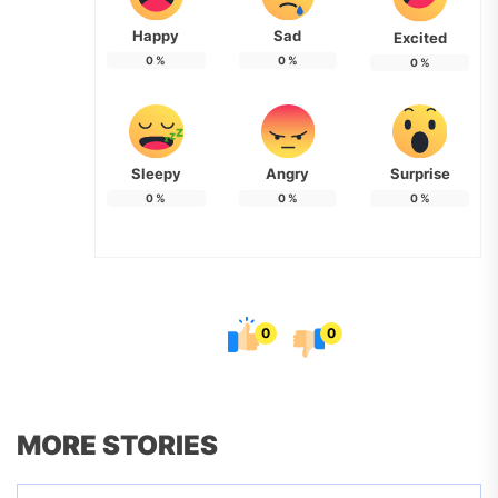
Happy
Sad
Excited
0
%
0
%
0
%
Sleepy
Angry
Surprise
0
%
0
%
0
%
0
0
MORE STORIES