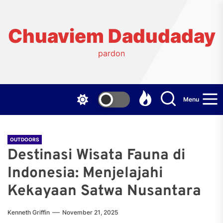
Skip
to
the
Chuaviem Dadudaday
content
pardon
Menu
OUTDOORS
Destinasi Wisata Fauna di
Indonesia: Menjelajahi
Kekayaan Satwa Nusantara
Kenneth Griffin
November 21, 2025