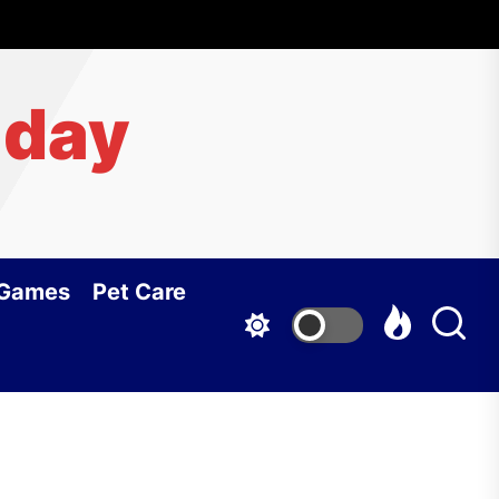
aday
 Games
Pet Care