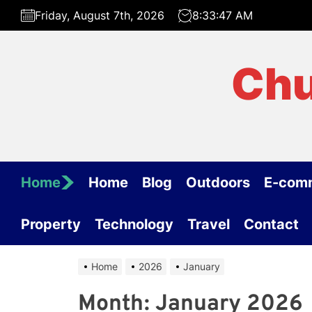
Skip
Friday, August 7th, 2026
8:33:47 AM
to
the
content
Chu
Home
Home
Blog
Outdoors
E-com
Property
Technology
Travel
Contact
Home
2026
January
Month:
January 2026